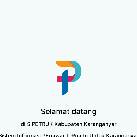
Selamat datang
di SIPETRUK Kabupaten Karanganyar
Sistem Informasi PEgawai TeRpadu Untuk Karanganya